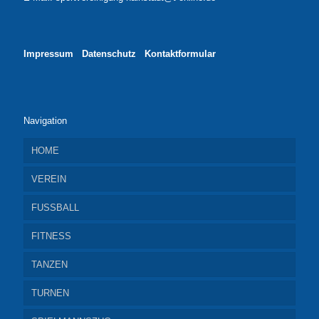
Impressum
Datenschutz
Kontaktformular
Navigation
HOME
VEREIN
FUSSBALL
INFO UND MITGLIEDSCHAFT
FITNESS
SPORTHALLE
Jugendfussball
TANZEN
NEUIGKEITEN
ALTE HERREN
JUMPING
TURNEN
VERANSTALTUNGEN
SCHIEDSRICHTER
LAUFTREFF