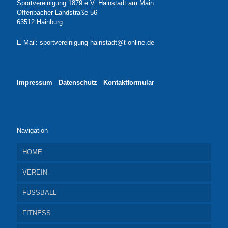
Sportvereinigung 1879 e.V. Hainstadt am Main
Offenbacher Landstraße 56
63512 Hainburg
E-Mail: sportvereinigung-hainstadt@t-online.de
Impressum
Datenschutz
Kontaktformular
Navigation
HOME
VEREIN
FUSSBALL
INFO UND MITGLIEDSCHAFT
FITNESS
SPORTHALLE
Jugendfussball