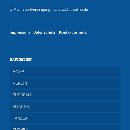
E-Mail: sportvereinigung-hainstadt@t-online.de
Impressum
Datenschutz
Kontaktformular
Navigation
HOME
VEREIN
FUSSBALL
INFO UND MITGLIEDSCHAFT
FITNESS
SPORTHALLE
Jugendfussball
TANZEN
NEUIGKEITEN
ALTE HERREN
JUMPING
TURNEN
VERANSTALTUNGEN
SCHIEDSRICHTER
LAUFTREFF